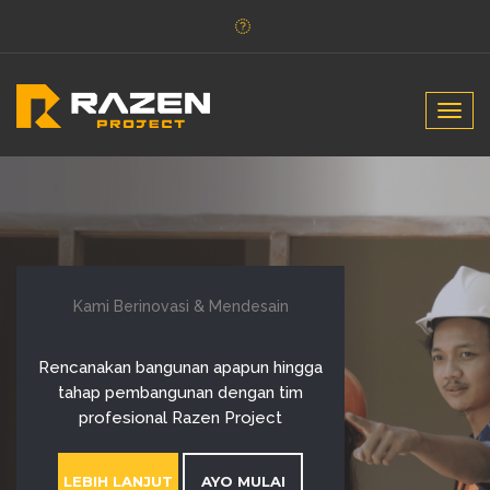
Togg
navig
Kami Berinovasi & Mendesain
Rencanakan bangunan apapun hingga
tahap pembangunan dengan tim
profesional Razen Project
LEBIH LANJUT
AYO MULAI