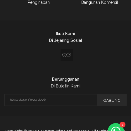
Penginapan
Bangunan Komersil
Ikuti Kami
Di Jejaring Sosial
CS Razen
online
Berlangganan
Selamat datang di PT Razen
Di Buletin Kami
Teknologi Indonesia
GABUNG
Ada yang bisa kami bantu?
1