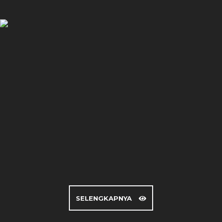
Dimensi Lahan: m x m
Luas Lahan: m2
Luas Bangunan: m2
Jumlah Lantai: buah
Kamar Tidur: buah
Jumlah Toilet: buah
SELENGKAPNYA